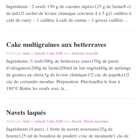
Ingrédients : 2 oeufs 150 g de carottes râpées125 g de farine8 cl
de lait1/2 sachet de levure chimique (environ 4 à 5 g)1 cuillère à
café de curry – 1 cuillère à café de cumin – 1 grosse cuillère…
Cake multigraines aux betterraves
Publié par
Anne
le
samedi 2 mai 2026
dans
betterave nouvelle
Ingrédients :3 œufs300g de betteraves crues150g de purée
d’oléagineux200g de farine200ml de lait végétal40g de mélange
de graines au choix3g de levure chimique1/2 càc de paprika1/2
càc de coriandre moulue. Préparation :Préchauffer le four à
180°C.Battre les oeufs avec la…
Navets laqués
Publié par
Anne
le
samedi 2 mai 2026
dans
Navets
,
Navets nouveaux
Ingrédients (4 pers) :1 botte de navets nouveaux25g de
beurre125 ml de bouillon de poulet1 cvàc de moutarde1 càs de