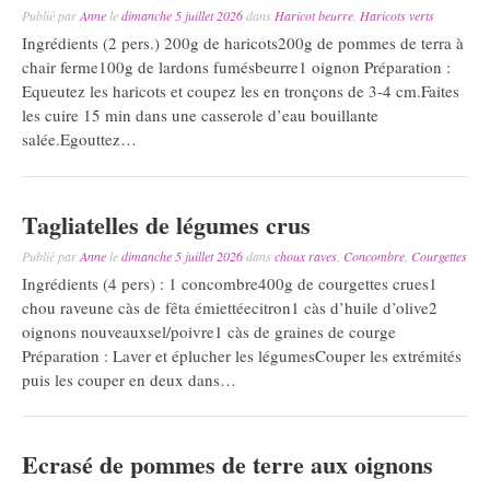
Publié par
Anne
le
dimanche 5 juillet 2026
dans
Haricot beurre
,
Haricots verts
Ingrédients (2 pers.) 200g de haricots200g de pommes de terra à
chair ferme100g de lardons fumésbeurre1 oignon Préparation :
Equeutez les haricots et coupez les en tronçons de 3-4 cm.Faites
les cuire 15 min dans une casserole d’eau bouillante
salée.Egouttez…
Tagliatelles de légumes crus
Publié par
Anne
le
dimanche 5 juillet 2026
dans
choux raves
,
Concombre
,
Courgettes
Ingrédients (4 pers) : 1 concombre400g de courgettes crues1
chou raveune càs de fêta émiettéecitron1 càs d’huile d’olive2
oignons nouveauxsel/poivre1 càs de graines de courge
Préparation : Laver et éplucher les légumesCouper les extrémités
puis les couper en deux dans…
Ecrasé de pommes de terre aux oignons