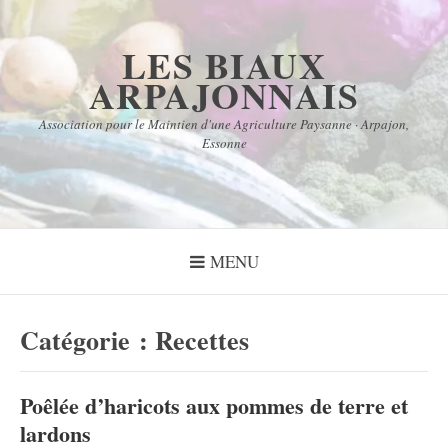
Aller
au
LES BIAUX
contenu
ARPAJONNAIS
Association pour le Maintien d'une Agriculture Paysanne · Arpajon,
Essonne
MENU
Catégorie :
Recettes
Poêlée d’haricots aux pommes de terre et
lardons