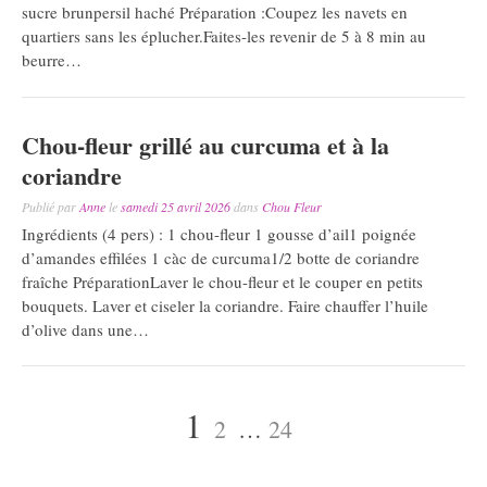
sucre brunpersil haché Préparation :Coupez les navets en
quartiers sans les éplucher.Faites-les revenir de 5 à 8 min au
beurre…
Chou-fleur grillé au curcuma et à la
coriandre
Publié par
Anne
le
samedi 25 avril 2026
dans
Chou Fleur
Ingrédients (4 pers) : 1 chou-fleur 1 gousse d’ail1 poignée
d’amandes effilées 1 càc de curcuma1/2 botte de coriandre
fraîche PréparationLaver le chou-fleur et le couper en petits
bouquets. Laver et ciseler la coriandre. Faire chauffer l’huile
d’olive dans une…
Pagination
Page
Page
Page
1
2
…
24