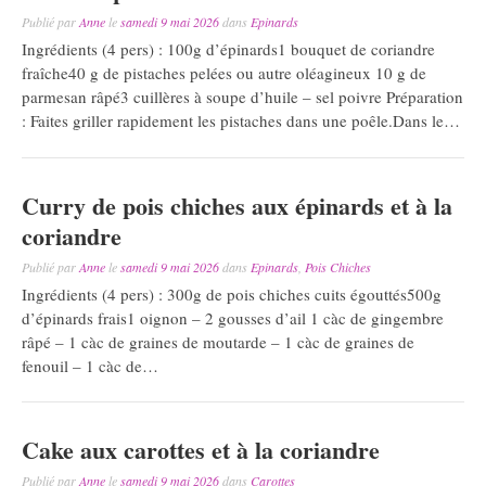
Publié par
Anne
le
samedi 9 mai 2026
dans
Epinards
Ingrédients (4 pers) : 100g d’épinards1 bouquet de coriandre
fraîche40 g de pistaches pelées ou autre oléagineux 10 g de
parmesan râpé3 cuillères à soupe d’huile – sel poivre Préparation
: Faites griller rapidement les pistaches dans une poêle.Dans le…
Curry de pois chiches aux épinards et à la
coriandre
Publié par
Anne
le
samedi 9 mai 2026
dans
Epinards
,
Pois Chiches
Ingrédients (4 pers) : 300g de pois chiches cuits égouttés500g
d’épinards frais1 oignon – 2 gousses d’ail 1 càc de gingembre
râpé – 1 càc de graines de moutarde – 1 càc de graines de
fenouil – 1 càc de…
Cake aux carottes et à la coriandre
Publié par
Anne
le
samedi 9 mai 2026
dans
Carottes