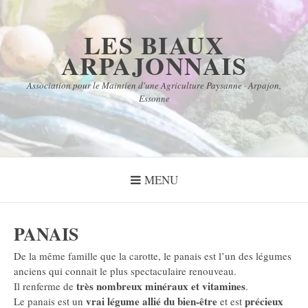
Aller
au
LES BIAUX
contenu
ARPAJONNAIS
Association pour le Maintien d'une Agriculture Paysanne · Arpajon,
Essonne
MENU
PANAIS
De la même famille que la carotte, le panais est l’un des légumes
anciens qui connait le plus spectaculaire renouveau.
très nombreux minéraux et vitamines
Il renferme de
.
vrai légume allié du bien-être
précieux
Le panais est un
et est