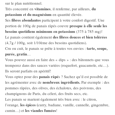
sur le plan nutritionnel.
vitamines
du
Très concentré en
, il renferme, par ailleurs,
potassium et du magnésium
en quantité élevée.
fibres abondantes
Ses
participent à votre confort digestif. Une
presque à elle seule les
portion de 100g de panais râpés couvre
besoins quotidiens minimum en potassium
(375 à 785 mg)!
des fibres douces et bien tolérées
Le panais contient également
(4,7g / 100g, soit 1/10ème des besoins quotidiens).
tarte, soupe,
Cru ou cuit, le panais se prête à toutes vos envies :
purée, gratin
…
Vous pouvez aussi en faire des « dips » : des bâtonnets que vous
tremperez dans des sauces variées (roquefort, guacamole, etc…).
Ils seront parfaits en apéritif!
panais râpé
Vous optez pour des
s ? Sachez qu’il est possible de
nombreux ingrédients.
les agrémenter avec de
Par exemple : des
pommes râpées, des olives, des échalotes, des poivrons, des
champignons de Paris, du céleri, des fruits secs, etc.
Les panais se marient également très bien avec : le citron,
les épices (
l’orange,
curry, badiane, vanille, cannelle, gingembre,
les viandes fumées
cumin…) et
!