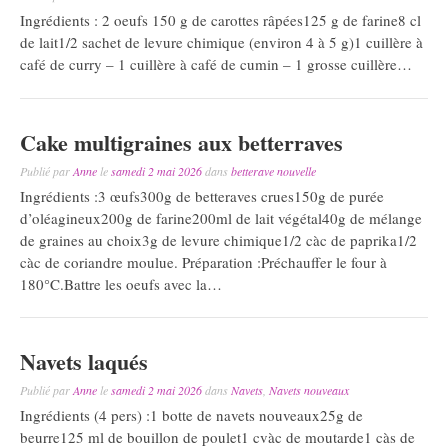
Ingrédients : 2 oeufs 150 g de carottes râpées125 g de farine8 cl
de lait1/2 sachet de levure chimique (environ 4 à 5 g)1 cuillère à
café de curry – 1 cuillère à café de cumin – 1 grosse cuillère…
Cake multigraines aux betterraves
Publié par
Anne
le
samedi 2 mai 2026
dans
betterave nouvelle
Ingrédients :3 œufs300g de betteraves crues150g de purée
d’oléagineux200g de farine200ml de lait végétal40g de mélange
de graines au choix3g de levure chimique1/2 càc de paprika1/2
càc de coriandre moulue. Préparation :Préchauffer le four à
180°C.Battre les oeufs avec la…
Navets laqués
Publié par
Anne
le
samedi 2 mai 2026
dans
Navets
,
Navets nouveaux
Ingrédients (4 pers) :1 botte de navets nouveaux25g de
beurre125 ml de bouillon de poulet1 cvàc de moutarde1 càs de