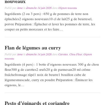
nouveaux
Publié par
Anne
le
dimanche 14 juin 2026
dans
Oignon nouveau
Ingrédients (2 ou 3 pers) : 650 g de pommes de terre non
épluchées2 oignons nouveaux10 cl de lait25 g de beurresel,
poivre Préparation : Éplucher et laver les pommes de terre, les
couper en petits morceaux et les faire…
Flan de légumes au curry
Publié par
Anne
le
dimanche 14 juin 2026
dans
Carottes
,
Chou Fleur
,
Oignon
nouveau
Ingrédients (4 pers) : 1 botte d’oignons nouveaux 300 g de chou
fleur300 g de carottes2 œufs20 g de parmesan20 ml crême
fraîchefromage râpé1 noix de beurre1 bouillon cube de
légumesmuscade, curry en poudre Préparation : Émincer les
oignons, le…
Pesto d’épinards et coriandre