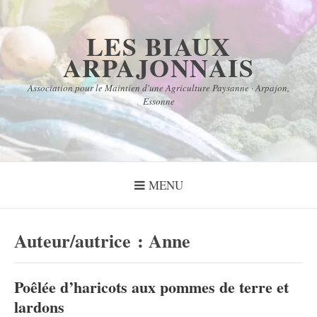
Aller
au
LES BIAUX
contenu
ARPAJONNAIS
Association pour le Maintien d'une Agriculture Paysanne · Arpajon,
Essonne
MENU
Auteur/autrice :
Anne
Poêlée d’haricots aux pommes de terre et
lardons