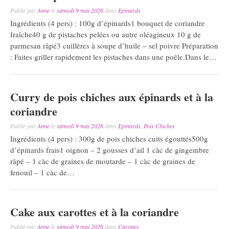
Publié par
Anne
le
samedi 9 mai 2026
dans
Epinards
Ingrédients (4 pers) : 100g d’épinards1 bouquet de coriandre
fraîche40 g de pistaches pelées ou autre oléagineux 10 g de
parmesan râpé3 cuillères à soupe d’huile – sel poivre Préparation
: Faites griller rapidement les pistaches dans une poêle.Dans le…
Curry de pois chiches aux épinards et à la
coriandre
Publié par
Anne
le
samedi 9 mai 2026
dans
Epinards
,
Pois Chiches
Ingrédients (4 pers) : 300g de pois chiches cuits égouttés500g
d’épinards frais1 oignon – 2 gousses d’ail 1 càc de gingembre
râpé – 1 càc de graines de moutarde – 1 càc de graines de
fenouil – 1 càc de…
Cake aux carottes et à la coriandre
Publié par
Anne
le
samedi 9 mai 2026
dans
Carottes