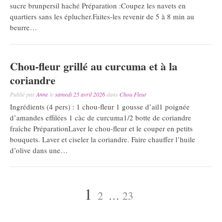
sucre brunpersil haché Préparation :Coupez les navets en
quartiers sans les éplucher.Faites-les revenir de 5 à 8 min au
beurre…
Chou-fleur grillé au curcuma et à la
coriandre
Publié par
Anne
le
samedi 25 avril 2026
dans
Chou Fleur
Ingrédients (4 pers) : 1 chou-fleur 1 gousse d’ail1 poignée
d’amandes effilées 1 càc de curcuma1/2 botte de coriandre
fraîche PréparationLaver le chou-fleur et le couper en petits
bouquets. Laver et ciseler la coriandre. Faire chauffer l’huile
d’olive dans une…
Pagination
Page
Page
Page
1
2
…
23