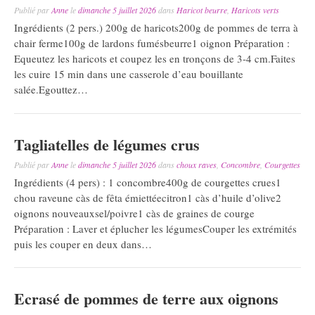
Publié par
Anne
le
dimanche 5 juillet 2026
dans
Haricot beurre
,
Haricots verts
Ingrédients (2 pers.) 200g de haricots200g de pommes de terra à
chair ferme100g de lardons fumésbeurre1 oignon Préparation :
Equeutez les haricots et coupez les en tronçons de 3-4 cm.Faites
les cuire 15 min dans une casserole d’eau bouillante
salée.Egouttez…
Tagliatelles de légumes crus
Publié par
Anne
le
dimanche 5 juillet 2026
dans
choux raves
,
Concombre
,
Courgettes
Ingrédients (4 pers) : 1 concombre400g de courgettes crues1
chou raveune càs de fêta émiettéecitron1 càs d’huile d’olive2
oignons nouveauxsel/poivre1 càs de graines de courge
Préparation : Laver et éplucher les légumesCouper les extrémités
puis les couper en deux dans…
Ecrasé de pommes de terre aux oignons