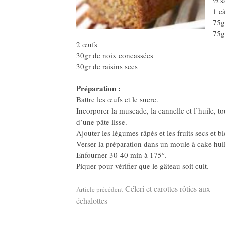
½ s
1 c
75g
75g
2 œufs
30gr de noix concassées
30gr de raisins secs
Préparation :
Battre les œufs et le sucre.
Incorporer la muscade, la cannelle et l’huile, to
d’une pâte lisse.
Ajouter les légumes râpés et les fruits secs et b
Verser la préparation dans un moule à cake huil
Enfourner 30-40 min à 175°.
Piquer pour vérifier que le gâteau soit cuit.
Lire
Céleri et carottes rôties aux
Article précédent
échalottes