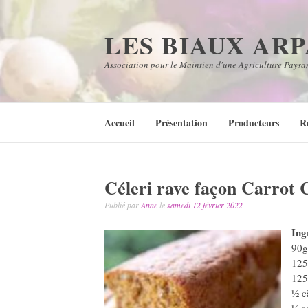
Aller
au
LES BIAUX AR
contenu
Association pour le Maintien d'une Agriculture Paysa
Accueil
Présentation
Producteurs
R
Céleri rave façon Carrot 
Publié par
Anne
le
samedi 12 février 2022
Ing
90g
125
125
½ c