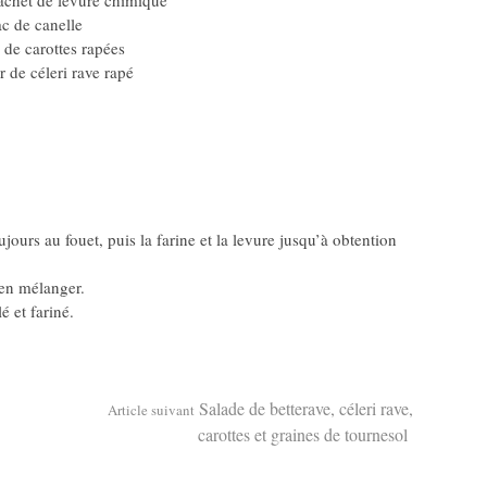
achet de levure chimique
àc de canelle
 de carottes rapées
r de céleri rave rapé
ujours au fouet, puis la farine et la levure jusqu’à obtention
ien mélanger.
é et fariné.
Salade de betterave, céleri rave,
Article suivant
carottes et graines de tournesol