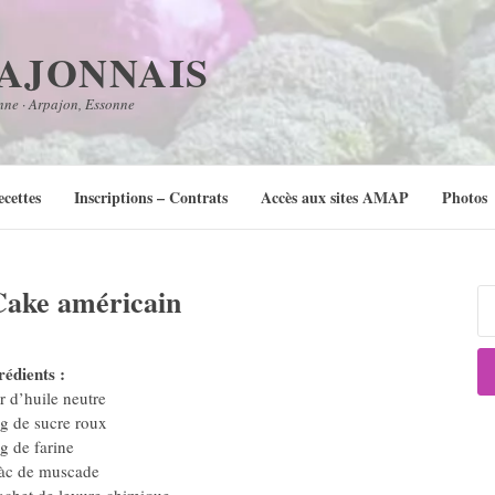
PAJONNAIS
nne · Arpajon, Essonne
ecettes
Inscriptions – Contrats
Accès aux sites AMAP
Photos
Cake américain
Re
rédients :
r d’huile neutre
g de sucre roux
g de farine
àc de muscade