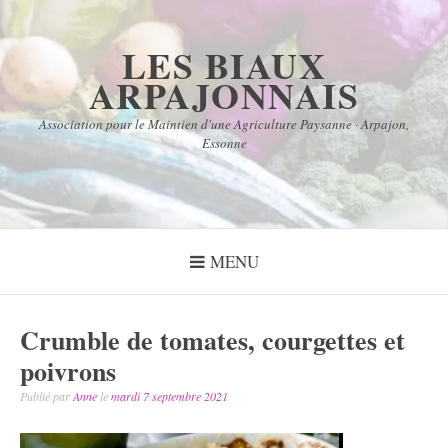
Aller
au
LES BIAUX
contenu
ARPAJONNAIS
Association pour le Maintien d'une Agriculture Paysanne · Arpajon,
Essonne
MENU
Crumble de tomates, courgettes et
poivrons
Publié par
Anne
le
mardi 7 septembre 2021