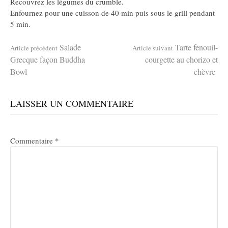
Recouvrez les légumes du crumble.
Enfournez pour une cuisson de 40 min puis sous le grill pendant
5 min.
Lire
Salade
Tarte fenouil-
Article précédent
Article suivant
Grecque façon Buddha
courgette au chorizo et
Bowl
chèvre
la
LAISSER UN COMMENTAIRE
suite
Commentaire
*