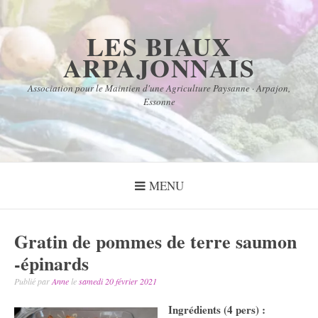
Aller
au
LES BIAUX
contenu
ARPAJONNAIS
Association pour le Maintien d'une Agriculture Paysanne · Arpajon,
Essonne
MENU
Gratin de pommes de terre saumon
-épinards
Publié par
Anne
le
samedi 20 février 2021
Ingrédients (4 pers) :