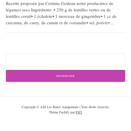
Recette proposée par Corinne Godeau notre productrice de
légumes secs Ingrédients :• 250 g de lentilles vertes ou de
lentilles corail• 1 échalote• 1 morceau de gingembre• 1 cc de
curcuma, de curry, de cumin et de coriandre• sel, poivre•…
Rechercher :
Copyright © AM Les Biaux Arpajonnais | Tous droits réservés.
Thème Fashify par
FRT