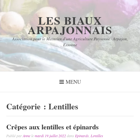
Aller
au
LES BIAUX
contenu
ARPAJONNAIS
Association pour le Maintien d'une Agriculture Paysanne · Arpajon,
Essonne
MENU
Catégorie :
Lentilles
Crêpes aux lentilles et épinards
Publié par
Anne
le
mardi 19 juillet 2022
dans
Epinards
,
Lentilles