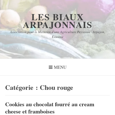
Aller
au
LES BIAUX
contenu
ARPAJONNAIS
Association pour le Maintien d'une Agriculture Paysanne · Arpajon,
Essonne
MENU
Catégorie :
Chou rouge
Cookies au chocolat fourré au cream
cheese et framboises