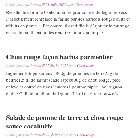
Publié par
Anne
le
samedi 23 juillet 2022
dans
Chou rouge
Recette de Corinne Godeau, notre productrice de légumes secs
J’ai seulement remplacé la farine par des haricots rouges cuits et
réduits en purée… Par contre, il est difficile d’ajouter le fourrage
car cette modification les rend trop mous pour que…
Chou rouge façon hachis parmentier
Publié par
Anne
le
samedi 27 février 2021
dans
Chou rouge
Ingrédients 6 personnes : 800g de pommes de terre25g de
beurre1,5 dl de laitmuscade rapée800g de chou rouge, pied
enlevé et coupé en fines lanières1 pomme râpée1 bel oignon
émincé2 dl de bouillon de légume0,5 dl de vin rouge4 càs…
Salade de pomme de terre et chou rouge
sauce cacahuète
Publié par
Anne
le
samedi 27 février 2021
dans
Chou rouge