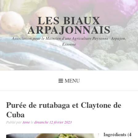
Aller
au
LES BIAUX
contenu
ARPAJONNAIS
Association pour le Maintien d'une Agriculture Paysanne · Arpajon,
Essonne
MENU
Purée de rutabaga et Claytone de
Cuba
Publié par
Anne
le
dimanche 12 février 2023
Ingrédients (4