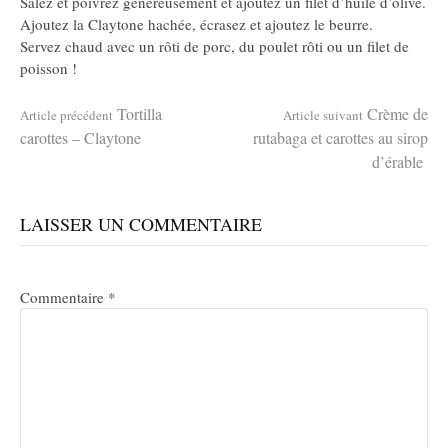
Salez et poivrez généreusement et ajoutez un filet d’huile d’olive.
Ajoutez la Claytone hachée, écrasez et ajoutez le beurre.
Servez chaud avec un rôti de porc, du poulet rôti ou un filet de
poisson !
Lire
Tortilla
Crème de
Article précédent
Article suivant
carottes – Claytone
rutabaga et carottes au sirop
d’érable
la
LAISSER UN COMMENTAIRE
suite
Commentaire
*