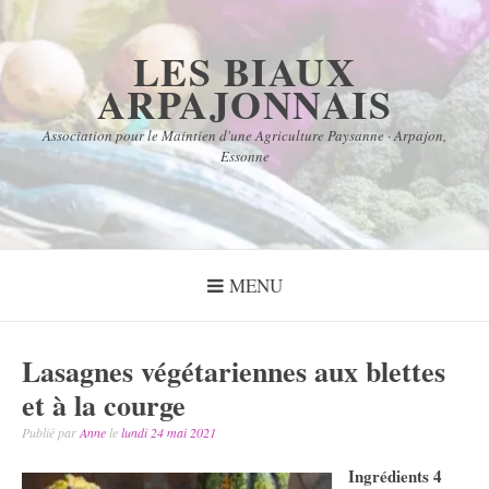
Aller
au
LES BIAUX
contenu
ARPAJONNAIS
Association pour le Maintien d'une Agriculture Paysanne · Arpajon,
Essonne
MENU
Lasagnes végétariennes aux blettes
et à la courge
Publié par
Anne
le
lundi 24 mai 2021
Ingrédients 4