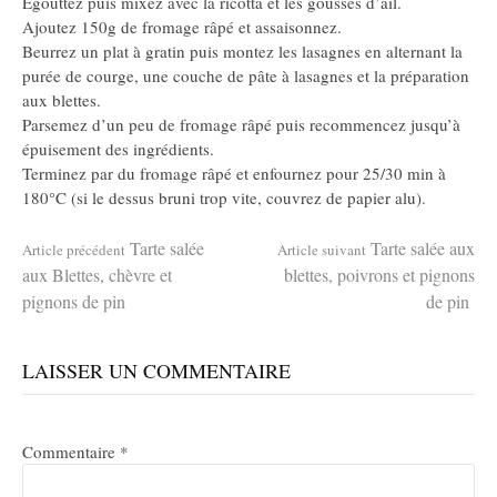
Egouttez puis mixez avec la ricotta et les gousses d’ail.
Ajoutez 150g de fromage râpé et assaisonnez.
Beurrez un plat à gratin puis montez les lasagnes en alternant la
purée de courge, une couche de pâte à lasagnes et la préparation
aux blettes.
Parsemez d’un peu de fromage râpé puis recommencez jusqu’à
épuisement des ingrédients.
Terminez par du fromage râpé et enfournez pour 25/30 min à
180°C (si le dessus bruni trop vite, couvrez de papier alu).
Lire
Tarte salée
Tarte salée aux
Article précédent
Article suivant
aux Blettes, chèvre et
blettes, poivrons et pignons
pignons de pin
de pin
la
LAISSER UN COMMENTAIRE
suite
Commentaire
*