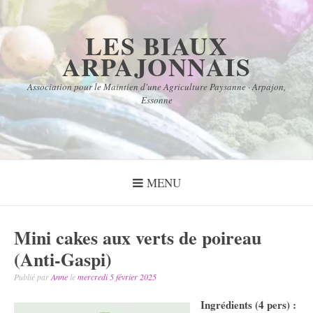
Aller
au
LES BIAUX
contenu
ARPAJONNAIS
Association pour le Maintien d'une Agriculture Paysanne · Arpajon,
Essonne
MENU
Mini cakes aux verts de poireau
(Anti-Gaspi)
Publié par
Anne
le
mercredi 5 février 2025
Ingrédients (4 pers) :