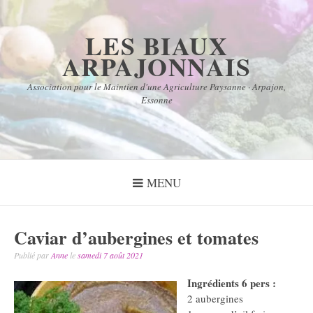
Aller
au
LES BIAUX
contenu
ARPAJONNAIS
Association pour le Maintien d'une Agriculture Paysanne · Arpajon,
Essonne
MENU
Caviar d’aubergines et tomates
Publié par
Anne
le
samedi 7 août 2021
Ingrédients 6 pers :
2 aubergines