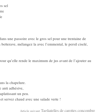
os sel
rre
le
dans une passoire avec le gros sel pour une trentaine de
betterave, mélangez la avec l’emmental, le persil ciselé,
a pour qu’elle rende le maximum de jus avant de l’ajouter au
ans la chapelure.
e anti adhésive,
 aplatissant un peu.
et servez chaud avec une salade verte !
Tagliatelles de carottes concombre
Article suivant