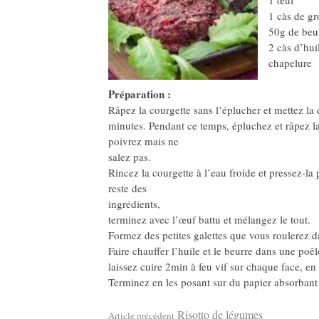
1 œuf
1 càs de gr
50g de beu
2 càs d’hui
chapelure
Préparation :
Râpez la courgette sans l’éplucher et mettez la 
minutes. Pendant ce temps, épluchez et râpez la 
poivrez mais ne
salez pas.
Rincez la courgette à l’eau froide et pressez-l
reste des
ingrédients,
terminez avec l’œuf battu et mélangez le tout.
Formez des petites galettes que vous roulerez d
Faire chauffer l’huile et le beurre dans une poêl
laissez cuire 2min à feu vif sur chaque face, en
Terminez en les posant sur du papier absorbant 
Risotto de légumes
Article précédent