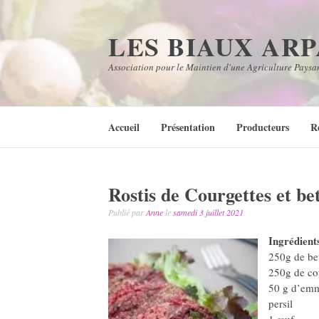
Aller
au
LES BIAUX AR
contenu
Association pour le Maintien d'une Agriculture Paysa
Accueil
Présentation
Producteurs
R
Rostis de Courgettes et be
Publié par
Anne
le
samedi 3 juillet 2021
Ingrédient
250g de be
250g de co
50 g d’emm
persil