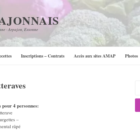
PAJONNAIS
nne · Arpajon, Essonne
ecettes
Inscriptions – Contrats
Accès aux sites AMAP
Photos
tteraves
Re
s pour 4 personnes:
tterave
urgettes –
ental râpé